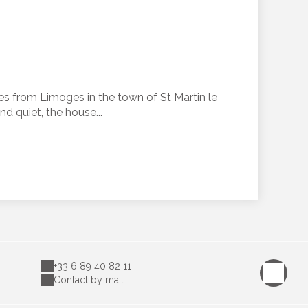
es from Limoges in the town of St Martin le
d quiet, the house...
+33 6 89 40 82 11
Contact by mail