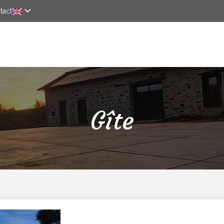
tact
Discover
Gîte
News
Online reservation
Gîte